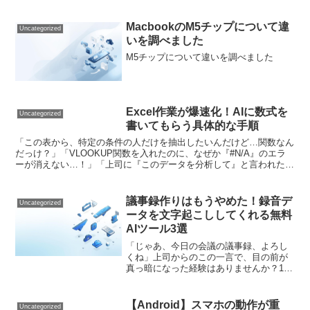
MacbookのM5チップについて違
Uncategorized
いを調べました
M5チップについて違いを調べました
Excel作業が爆速化！AIに数式を
Uncategorized
書いてもらう具体的な手順
「この表から、特定の条件の人だけを抽出したいんだけど…関数なん
だっけ？」「VLOOKUP関数を入れたのに、なぜか『#N/A』のエラ
ーが消えない…！」「上司に『このデータを分析して』と言われたけ
ど、どこから手を付ければいいの？」会社員の皆さん...
議事録作りはもうやめた！録音デ
Uncategorized
ータを文字起こししてくれる無料
AIツール3選
「じゃあ、今日の会議の議事録、よろし
くね」上司からのこの一言で、目の前が
真っ暗になった経験はありませんか？1時
間の会議の録音を聞き直し、停止し、巻
き戻し、タイピングする…。あーでもな
い、こーでもないと要約しているうち
【Android】スマホの動作が重
Uncategorized