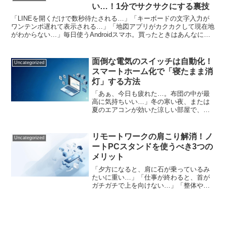
に、気づけば「会議時間の...
い…！1分でサクサクにする裏技
「LINEを開くだけで数秒待たされる…」「キーボードの文字入力が
ワンテンポ遅れて表示される…」「地図アプリがカクカクして現在地
がわからない…」毎日使うAndroidスマホ。買ったときはあんなにサ
クサクだったのに、気づけばモッサリとした動きに...
面倒な電気のスイッチは自動化！
Uncategorized
スマートホーム化で「寝たまま消
灯」する方法
「あぁ、今日も疲れた…。布団の中が最
高に気持ちいい…」冬の寒い夜、または
夏のエアコンが効いた涼しい部屋で、ふ
かふかの布団に入った瞬間。これ以上の
幸せはありませんよね。しかし、ウトウ
トし始めたその時、絶望的な事実に気づ
リモートワークの肩こり解消！ノ
Uncategorized
くのです。「あ、電気消す...
ートPCスタンドを使うべき3つの
メリット
「夕方になると、肩に石が乗っているみ
たいに重い…」「仕事が終わると、首が
ガチガチで上を向けない…」「整体やマ
ッサージに通っているけど、すぐに元に
戻ってしまう…」リモートワークや在宅
での副業が当たり前になった今、こんな
「深刻な肩こり・首こり」...