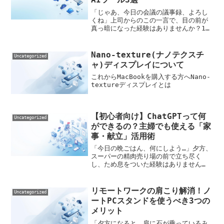
「じゃあ、今日の会議の議事録、よろし
くね」上司からのこの一言で、目の前が
真っ暗になった経験はありませんか？1時
間の会議の録音を聞き直し、停止し、巻
き戻し、タイピングする…。あーでもな
い、こーでもないと要約しているうち
Nano-texture(ナノテクスチ
Uncategorized
に、気づけば「会議時間の...
ャ)ディスプレイについて
これからMacBookを購入する方へNano-
textureディスプレイとは
【初心者向け】ChatGPTって何
Uncategorized
ができるの？主婦でも使える「家
事・献立」活用術
「今日の晩ごはん、何にしよう…」夕方、
スーパーの精肉売り場の前で立ち尽く
し、ため息をついた経験はありません
か？仕事や育児に追われる毎日の中で、
一番頭を悩ませるのは「献立決め」かも
しれません。家族の好み、栄養バラン
リモートワークの肩こり解消！ノ
Uncategorized
ス、冷蔵庫の残り物、そして食...
ートPCスタンドを使うべき3つの
メリット
「夕方になると、肩に石が乗っているみ