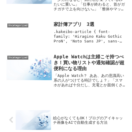
たいに重い…」「仕事が終わると、首がガ
チガチで上を向けない…」「整体やマッサ
ージに通っているけど、すぐに元に戻っ
てしまう…」リモートワークや在宅での副
業が当たり前になった今、こんな「深刻
家計簿アプリ 3選
Uncategorized
な肩こり・首こり」...
.kakeibo-article { font-
family: 'Hiragino Kaku Gothic
ProN', 'Noto Sans JP', sans-
serif; color: #2d2d2d; line-
height: 1....
Apple Watchは主婦こそ持つべ
Uncategorized
き！買い物リストや通知確認が超
便利になる理由
「Apple Watch？ ああ、あの意識高い
系の人がつけてる時計でしょ？」「スマ
ホがあれば十分だし、充電とか面倒くさ
そう…」「ただでさえ高いのに、時計に何
万円も出すなんて贅沢すぎる！」正直、
私も最初はそう思っていました。専業主
婦や、パート...
絵心がなくてもOK！ブログのアイキャッ
チ画像をAIで自動生成する方法