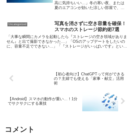
高に気持ちいい…」冬の寒い夜、または
夏のエアコンが効いた涼しい部屋で、ふ
かふかの布団に入った瞬間。これ以上の
幸せはありませんよね。しかし、ウトウ
トし始めたその時、絶望的な事実に気づ
写真を消さずに空き容量を確保！
Uncategorized
くのです。「あ、電気消す...
スマホのストレージ節約術7選
「大事な瞬間にカメラを起動したら『ストレージの空き領域がありま
せん』と出て撮影できなかった…」「OSのアップデートをしたいの
に、容量不足でできない…」「『ストレージがいっぱいです』という
通知が消えなくてストレス…」毎日使うスマホだからこそ、...
【初心者向け】ChatGPTって何ができる
の？主婦でも使える「家事・献立」活用
術
【Android】スマホの動作が重い…！1分
でサクサクにする裏技
コメント