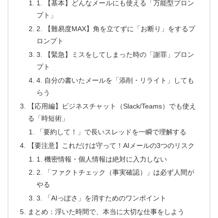
1. 【基本】どんなメールにも使える「万能型プロン
プト」
2. 【難易度MAX】角を立てずに「お断り」をするプ
ロンプト
3. 【緊急】ミスをしてしまった時の「謝罪」プロン
プト
4. 自分の書いたメールを「添削・リライト」しても
らう
【応用編】ビジネスチャット（Slack/Teams）でも使え
る「時短術」
「要約して！」で長いスレッドを一瞬で理解する
【要注意】これだけは守って！AIメールの3つのリスク
1. 機密情報・個人情報は絶対に入力しない
2. 「ファクトチェック（事実確認）」は必ず人間が
やる
3. 「AIっぽさ」を消すためのワンポイント
まとめ：浮いた時間で、本当に大切な仕事をしよう