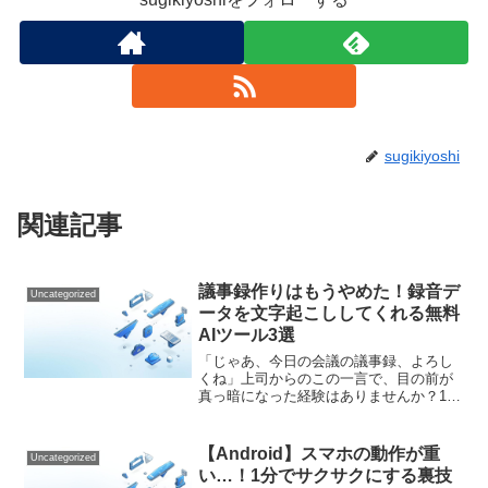
sugikiyoshi
関連記事
議事録作りはもうやめた！録音デ
Uncategorized
ータを文字起こししてくれる無料
AIツール3選
「じゃあ、今日の会議の議事録、よろし
くね」上司からのこの一言で、目の前が
真っ暗になった経験はありませんか？1時
間の会議の録音を聞き直し、停止し、巻
き戻し、タイピングする…。あーでもな
い、こーでもないと要約しているうち
【Android】スマホの動作が重
Uncategorized
に、気づけば「会議時間の...
い…！1分でサクサクにする裏技