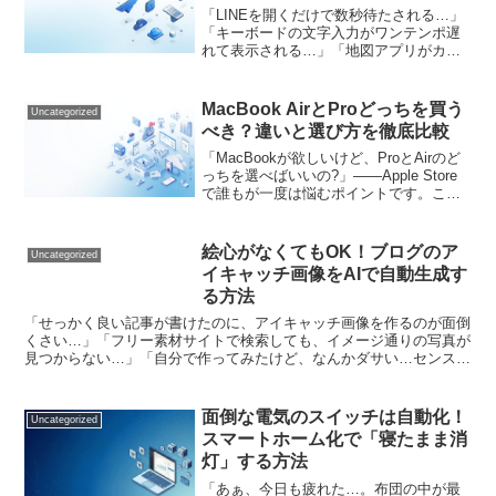
「LINEを開くだけで数秒待たされる…」
「キーボードの文字入力がワンテンポ遅
れて表示される…」「地図アプリがカク
カクして現在地がわからない…」毎日使
うAndroidスマホ。買ったときはあんなに
サクサクだったのに、気づけばモッサリ
MacBook AirとProどっちを買う
Uncategorized
とした動きに...
べき？違いと選び方を徹底比較
「MacBookが欲しいけど、ProとAirのど
っちを選べばいいの?」——Apple Store
で誰もが一度は悩むポイントです。この
記事では、初めてMacBookを購入する方
にもわかりやすく、両者の違いと選び方
を解説します。MacBook ...
絵心がなくてもOK！ブログのア
Uncategorized
イキャッチ画像をAIで自動生成す
る方法
「せっかく良い記事が書けたのに、アイキャッチ画像を作るのが面倒
くさい…」「フリー素材サイトで検索しても、イメージ通りの写真が
見つからない…」「自分で作ってみたけど、なんかダサい…センスが
ないから無理だ…」ブログを運営していると、必ずぶつかる...
面倒な電気のスイッチは自動化！
Uncategorized
スマートホーム化で「寝たまま消
灯」する方法
「あぁ、今日も疲れた…。布団の中が最