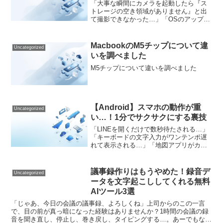
「大事な瞬間にカメラを起動したら『ス
トレージの空き領域がありません』と出
て撮影できなかった…」「OSのアップデ
ートをしたいのに、容量不足でできな
い…」「『ストレージがいっぱいです』
という通知が消えなくてストレス…」毎
MacbookのM5チップについて違
Uncategorized
日使うスマホだからこそ、...
いを調べました
M5チップについて違いを調べました
【Android】スマホの動作が重
Uncategorized
い…！1分でサクサクにする裏技
「LINEを開くだけで数秒待たされる…」
「キーボードの文字入力がワンテンポ遅
れて表示される…」「地図アプリがカク
カクして現在地がわからない…」毎日使
うAndroidスマホ。買ったときはあんなに
サクサクだったのに、気づけばモッサリ
議事録作りはもうやめた！録音デ
Uncategorized
とした動きに...
ータを文字起こししてくれる無料
AIツール3選
「じゃあ、今日の会議の議事録、よろしくね」上司からのこの一言
で、目の前が真っ暗になった経験はありませんか？1時間の会議の録
音を聞き直し、停止し、巻き戻し、タイピングする…。あーでもな