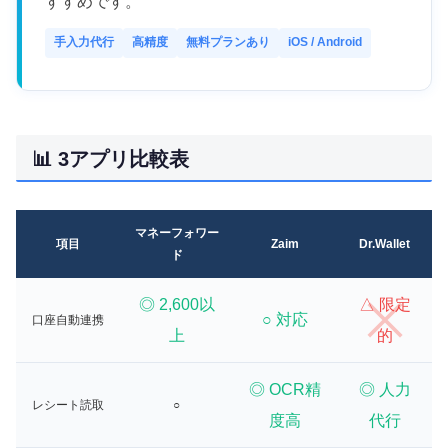
すすめです。
手入力代行
高精度
無料プランあり
iOS / Android
📊 3アプリ比較表
マネーフォワー
項目
Zaim
Dr.Wallet
ド
◎ 2,600以
△ 限定
○ 対応
口座自動連携
上
的
◎ OCR精
◎ 人力
レシート読取
○
度高
代行