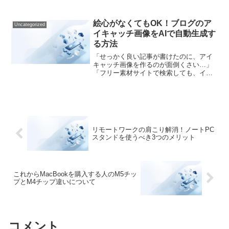
い、こーでもないと要約しているうちに、気づけば「会議時間の...
絵心がなくてもOK！ブログのア
Uncategorized
イキャッチ画像をAIで自動生成す
る方法
「せっかく良い記事が書けたのに、アイ
キャッチ画像を作るのが面倒くさい…」
「フリー素材サイトで検索しても、イメ
ージ通りの写真が見つからない…」「自
分で作ってみたけど、なんかダサい…セ
ンスがないから無理だ…」ブログを運営
していると、必ずぶつかる...
リモートワークの肩こり解消！ノートPC
スタンドを使うべき3つのメリット
これからMacBookを購入する人のM5チッ
プとM4チップ違いについて
コメント