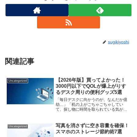
sugikiyoshi
関連記事
【2026年版】買ってよかった！
Uncategorized
3000円以下でQOLが爆上がりす
るデスク周りの便利グッズ5選
「毎日デスクに向かうのが、なんだか億
劫…」「机の上がごちゃごちゃしてい
て、探し物に時間を取られている気がす
る…」「夕方になると、首や肩、手首が
悲鳴を上げている…」会社員の方も、在
宅ワークや家計簿管理をする主婦の方
写真を消さずに空き容量を確保！
Uncategorized
も、1日の多くの時間をデスク...
スマホのストレージ節約術7選