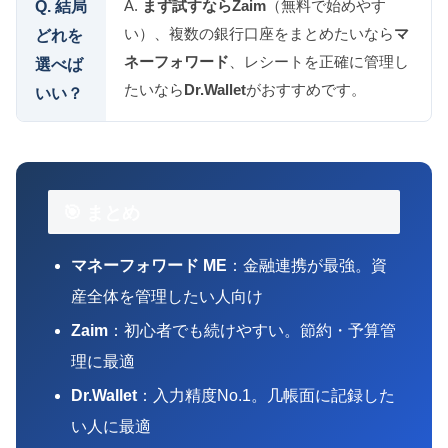
A.
まず試すならZaim
（無料で始めやす
Q. 結局
い）、複数の銀行口座をまとめたいなら
マ
どれを
ネーフォワード
、レシートを正確に管理し
選べば
たいなら
Dr.Wallet
がおすすめです。
いい？
🎯 まとめ
マネーフォワード ME
：金融連携が最強。資
産全体を管理したい人向け
Zaim
：初心者でも続けやすい。節約・予算管
理に最適
Dr.Wallet
：入力精度No.1。几帳面に記録した
い人に最適